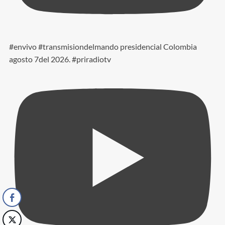
#envivo #transmisiondelmando presidencial Colombia
agosto 7del 2026. #priradiotv