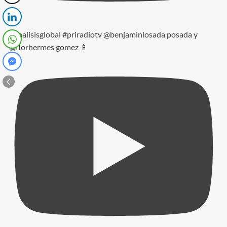
#analisisglobal #priradiotv @benjaminlosada posada y
@florhermes gomez 📱