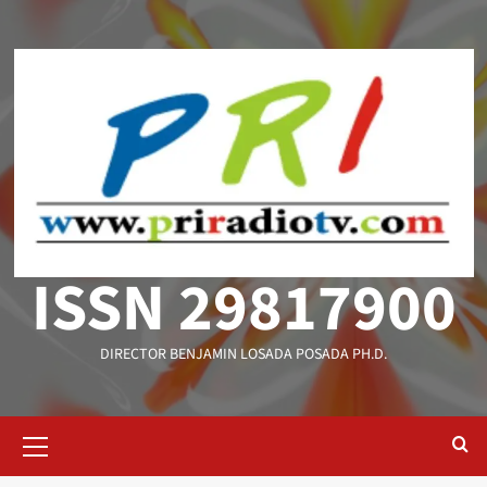
Saltar
al
contenido
ISSN 29817900
DIRECTOR BENJAMIN LOSADA POSADA PH.D.
Menú
primario