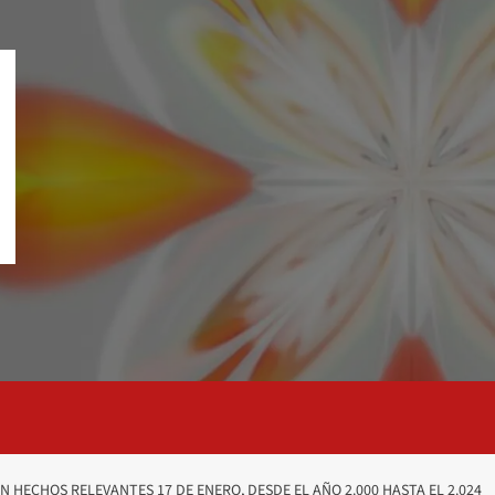
 HECHOS RELEVANTES 17 DE ENERO, DESDE EL AÑO 2.000 HASTA EL 2.024