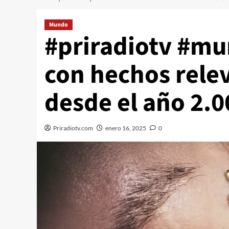
Mundo
#priradiotv #mu
con hechos rele
desde el año 2.0
Priradiotv.com
enero 16, 2025
0