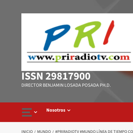
Saltar
al
contenido
ISSN 29817900
DIRECTOR BENJAMIN LOSADA POSADA PH.D.
Nosotros
INICIO
MUNDO
#PRIRADIOTV #MUNDO LÍNEA DE TIEMPO CON