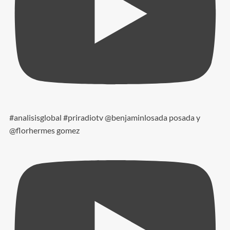
#analisisglobal #priradiotv @benjaminlosada posada y
@florhermes gomez