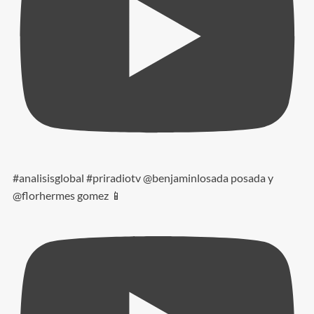
#analisisglobal #priradiotv @benjaminlosada posada y
@florhermes gomez 📱