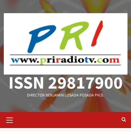
Saltar
al
contenido
ISSN 29817900
DIRECTOR BENJAMIN LOSADA POSADA PH.D.
Menú
primario