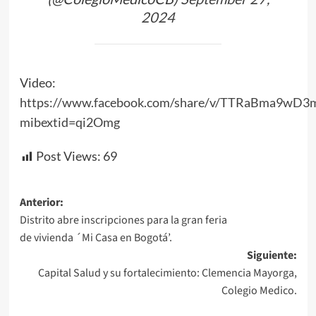
2024
Video:
https://www.facebook.com/share/v/TTRaBma9wD3
mibextid=qi2Omg
Post Views:
69
Navegación
Anterior:
Distrito abre inscripciones para la gran feria
de
de vivienda ´Mi Casa en Bogotá’.
entradas
Siguiente:
Capital Salud y su fortalecimiento: Clemencia Mayorga,
Colegio Medico.