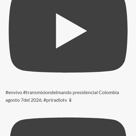
#envivo #transmisiondelmando presidencial Colombia
agosto 7del 2026. #priradiotv 📱