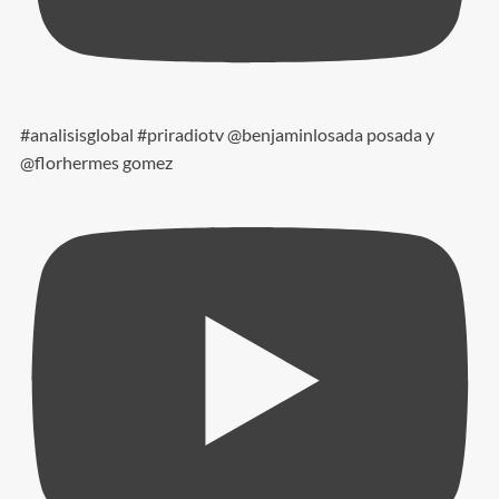
#analisisglobal #priradiotv @benjaminlosada posada y
@florhermes gomez