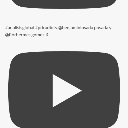
#analisisglobal #priradiotv @benjaminlosada posada y
@florhermes gomez 📱