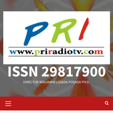
Saltar
al
contenido
ISSN 29817900
DIRECTOR BENJAMIN LOSADA POSADA PH.D.
Menú
primario