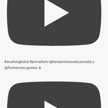
#analisisglobal #priradiotv @benjaminlosada posada y
@florhermes gomez 📱