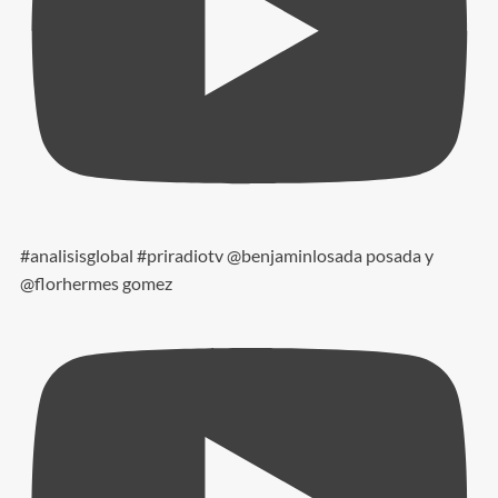
#analisisglobal #priradiotv @benjaminlosada posada y
@florhermes gomez