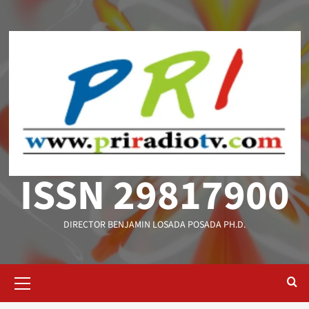
Saltar
al
contenido
ISSN 29817900
DIRECTOR BENJAMIN LOSADA POSADA PH.D.
Menú
primario