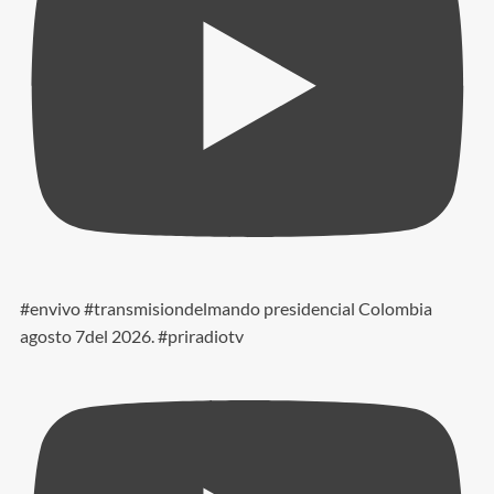
#envivo #transmisiondelmando presidencial Colombia
agosto 7del 2026. #priradiotv