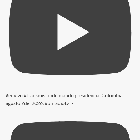
#envivo #transmisiondelmando presidencial Colombia
agosto 7del 2026. #priradiotv 📱