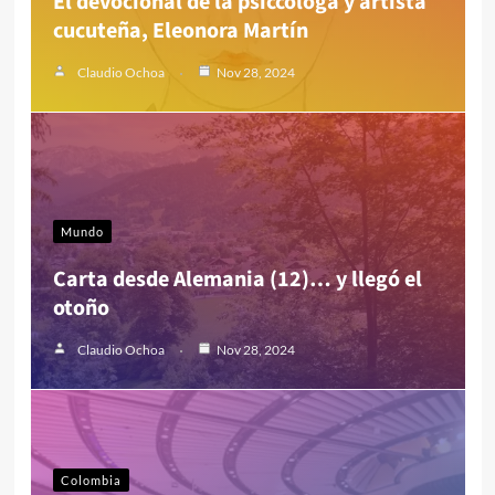
El devocional de la psiccóloga y artista
cucuteña, Eleonora Martín
Claudio Ochoa
Nov 28, 2024
Mundo
Carta desde Alemania (12)… y llegó el
otoño
Claudio Ochoa
Nov 28, 2024
Colombia