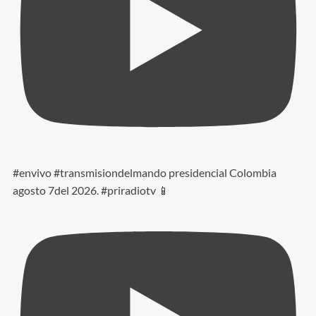
#envivo #transmisiondelmando presidencial Colombia
agosto 7del 2026. #priradiotv 📱