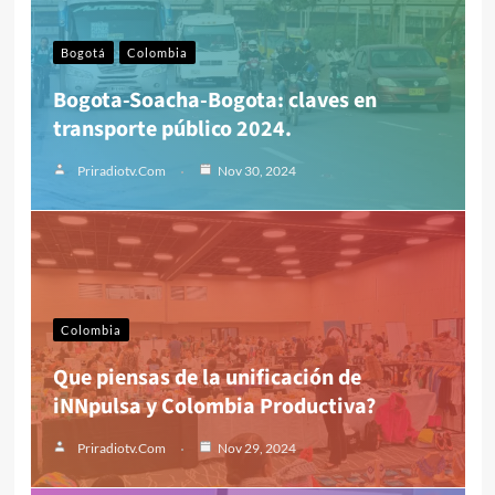
Bogotá
Colombia
Bogota-Soacha-Bogota: claves en
transporte público 2024.
Priradiotv.com
Nov 30, 2024
Colombia
Que piensas de la unificación de
iNNpulsa y Colombia Productiva?
Priradiotv.com
Nov 29, 2024