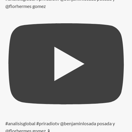
@florhermes gomez
#analisisglobal #priradiotv @benjaminlosada posada y
@florhermes gomez 📱