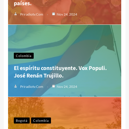
países.
Priradiotv.com
Nov 24, 2024
Colombia
El espíritu constituyente. Vox Populi.
José Renán Trujillo.
Priradiotv.com
Nov 24, 2024
Bogotá
Colombia