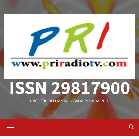
Saltar
al
contenido
ISSN 29817900
DIRECTOR BENJAMIN LOSADA POSADA PH.D.
Menú
primario