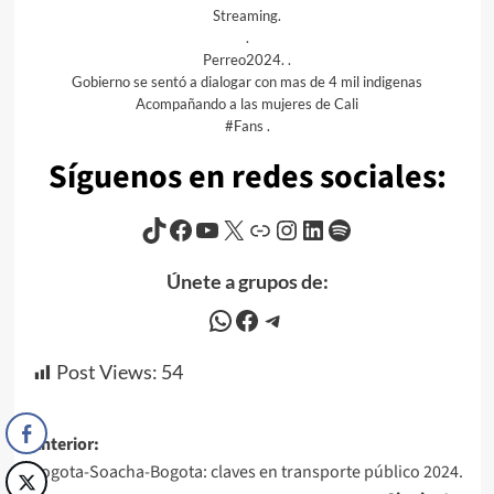
Streaming.
.
Perreo2024. .
Gobierno se sentó a dialogar con mas de 4 mil indigenas
Acompañando a las mujeres de Cali
#Fans .
Síguenos en redes sociales:
TikTok
Facebook
YouTube
X
Enlace
Instagram
LinkedIn
Spotify
Únete a grupos de:
WhatsApp
Facebook
Telegram
Post Views:
54
Navegación
Anterior:
Bogota-Soacha-Bogota: claves en transporte público 2024.
de