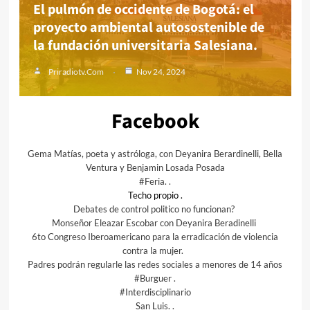
El pulmón de occidente de Bogotá: el
proyecto ambiental autosostenible de
la fundación universitaria Salesiana.
Priradiotv.com
Nov 24, 2024
Facebook
Gema Matías, poeta y astróloga, con Deyanira Berardinelli, Bella
Ventura y Benjamin Losada Posada
#
Feria. .
Techo propio .
Debates de control politico no funcionan?
Monseñor Eleazar Escobar con Deyanira Beradinelli
6to Congreso Iberoamericano para la erradicación de violencia
contra la mujer.
Padres podrán regularle las redes sociales a menores de 14 años
#Burguer .
#
Interdisciplinario
San Luis. .