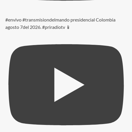
#envivo #transmisiondelmando presidencial Colombia
agosto 7del 2026. #priradiotv 📱