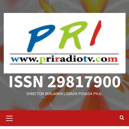
Saltar
al
contenido
ISSN 29817900
DIRECTOR BENJAMIN LOSADA POSADA PH.D.
Menú
primario