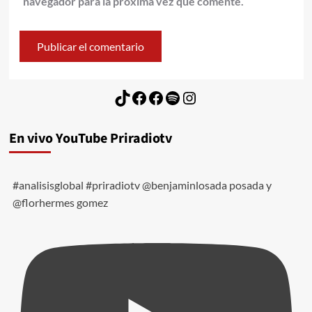
navegador para la próxima vez que comente.
TikTok
Facebook
Facebook
Spotify
Instagram
En vivo YouTube Priradiotv
#analisisglobal #priradiotv @benjaminlosada posada y
@florhermes gomez