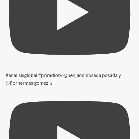
#analisisglobal #priradiotv @benjaminlosada posada y
@florhermes gomez 📱