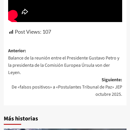
Post Views:
107
Navegación
Anterior:
Balance de la reunión entre el Presidente Gustavo Petro y
de
la presidenta de la Comisión Europea Úrsula von der
entradas
Leyen.
Siguiente:
De «falsos positivos» a «Postulantes Tribunal de Paz» JEP
octubre 2025.
Más historias