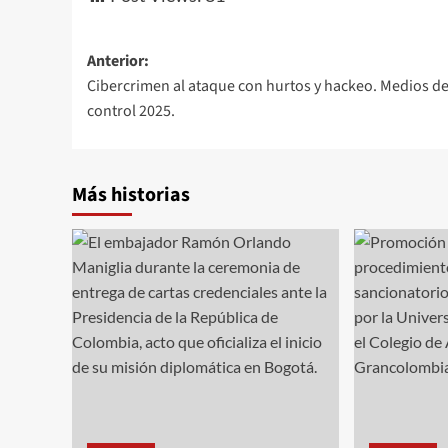
Navegación
Anterior:
Cibercrimen al ataque con hurtos y hackeo. Medios d
de
control 2025.
entradas
Más historias