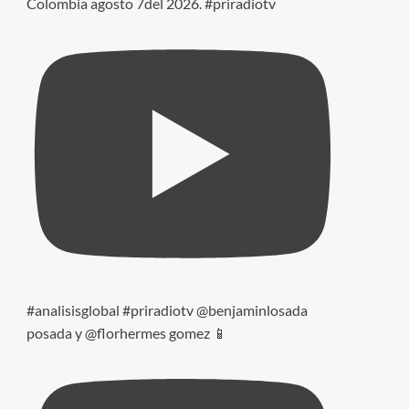
Colombia agosto 7del 2026. #priradiotv
#analisisglobal #priradiotv @benjaminlosada
posada y @florhermes gomez 📱