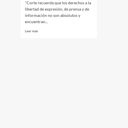
"Corte recuerda que los derechos a la
libertad de expresión, de prensa y de
información no son absolutos y
encuentran...
Leer
Leer más
más
sobre
Libertad
de
Expresión:
sentencia
Corte
Constitucional
Colombia
2024.