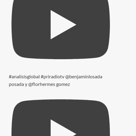
#analisisglobal #priradiotv @benjaminlosada
posada y @florhermes gomez