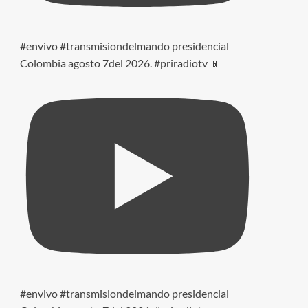
#envivo #transmisiondelmando presidencial
Colombia agosto 7del 2026. #priradiotv 📱
#envivo #transmisiondelmando presidencial