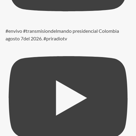
#envivo #transmisiondelmando presidencial Colombia
agosto 7del 2026. #priradiotv