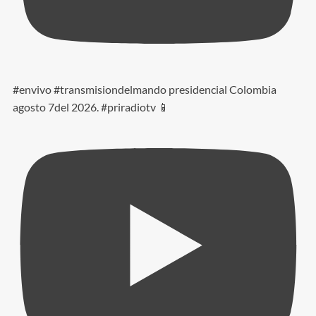
#envivo #transmisiondelmando presidencial Colombia
agosto 7del 2026. #priradiotv 📱