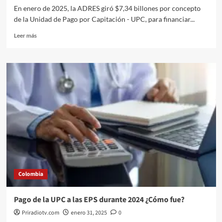
En enero de 2025, la ADRES giró $7,34 billones por concepto
de la Unidad de Pago por Capitación - UPC, para financiar...
Leer
Leer más
más
sobre
La
ADRES
giró
en
enero
$7,34
billones
para
garantizar
los
servicios
de
Colombia
salud
en
el
Pago de la UPC a las EPS durante 2024 ¿Cómo fue?
país.
Priradiotv.com
enero 31, 2025
0