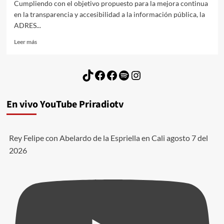
Cumpliendo con el objetivo propuesto para la mejora continua
en la transparencia y accesibilidad a la información pública, la
ADRES...
Leer
Leer más
más
sobre
Pago
TikTok
Facebook
Facebook
Spotify
Instagram
de
la
UPC
En vivo YouTube Priradiotv
a
las
EPS
durante
Rey Felipe con Abelardo de la Espriella en Cali agosto 7 del
2024
2026
¿Cómo
fue?