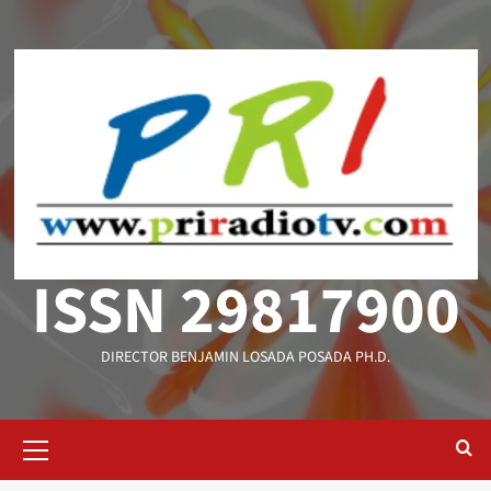
Saltar
al
contenido
ISSN 29817900
DIRECTOR BENJAMIN LOSADA POSADA PH.D.
Menú
primario