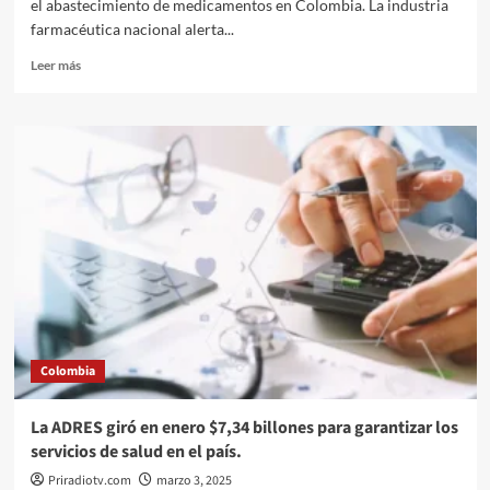
el abastecimiento de medicamentos en Colombia. La industria
farmacéutica nacional alerta...
Leer
Leer más
más
sobre
Industria
farmacéutica
nacional
solicita
participar
en
las
mesas
de
trabajo
para
el
Colombia
análisis
y
cálculo
La ADRES giró en enero $7,34 billones para garantizar los
de
servicios de salud en el país.
UPC.
Priradiotv.com
marzo 3, 2025