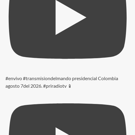
#envivo #transmisiondelmando presidencial Colombia
agosto 7del 2026. #priradiotv 📱