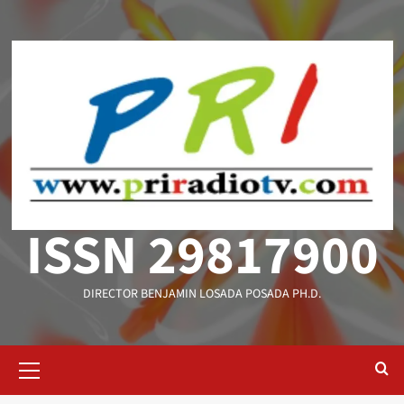
Saltar
al
contenido
ISSN 29817900
DIRECTOR BENJAMIN LOSADA POSADA PH.D.
Menú
primario