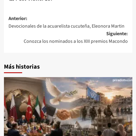
Navegación
Anterior:
Devocionales de la acuarelista cucuteña, Eleonora Martin
de
Siguiente:
entradas
Conozca los nominados a los XIII premios Macondo
Más historias