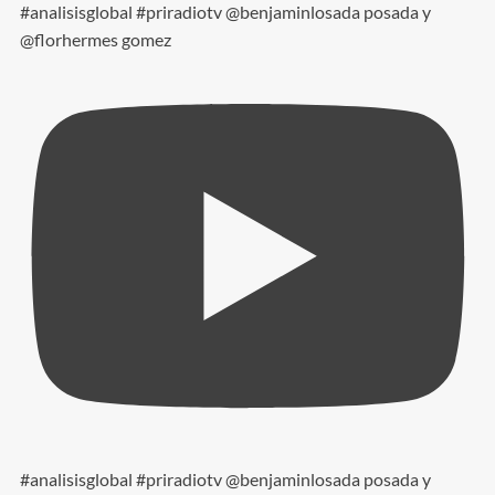
#analisisglobal #priradiotv @benjaminlosada posada y
@florhermes gomez
#analisisglobal #priradiotv @benjaminlosada posada y