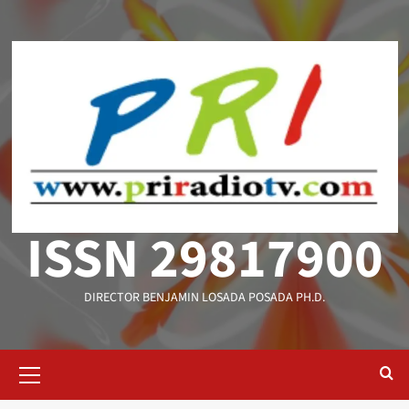
Saltar
al
contenido
ISSN 29817900
DIRECTOR BENJAMIN LOSADA POSADA PH.D.
Menú
primario