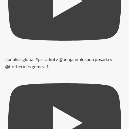
#analisisglobal #priradiotv @benjaminlosada posada y
@florhermes gomez 📱