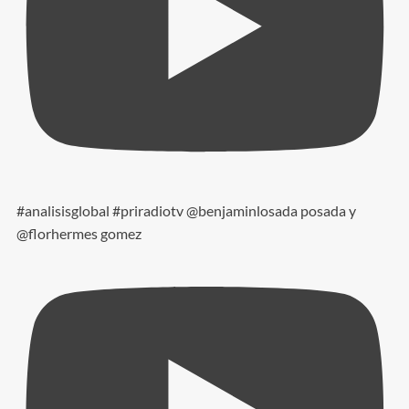
#analisisglobal #priradiotv @benjaminlosada posada y
@florhermes gomez