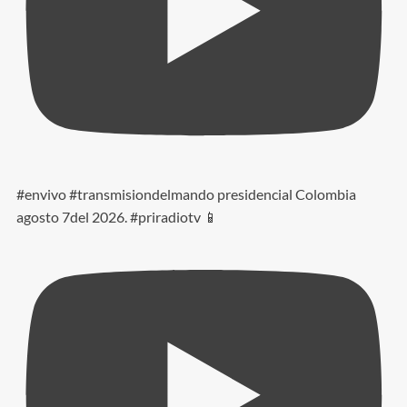
#envivo #transmisiondelmando presidencial Colombia
agosto 7del 2026. #priradiotv 📱