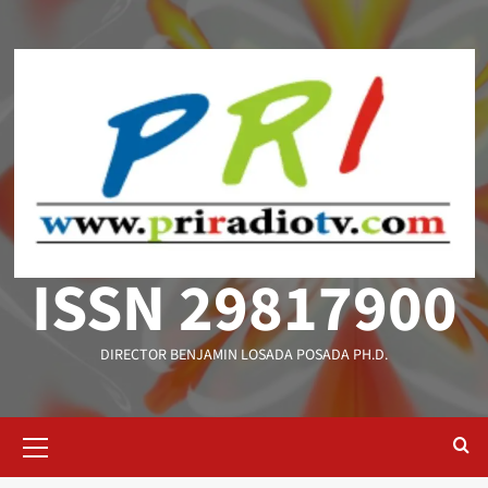
Saltar
al
contenido
ISSN 29817900
DIRECTOR BENJAMIN LOSADA POSADA PH.D.
Menú
primario