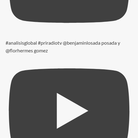
#analisisglobal #priradiotv @benjaminlosada posada y
@florhermes gomez