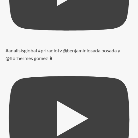
#analisisglobal #priradiotv @benjaminlosada posada y
@florhermes gomez 📱