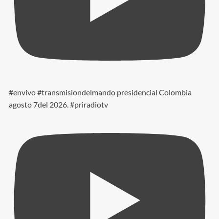
#envivo #transmisiondelmando presidencial Colombia
agosto 7del 2026. #priradiotv