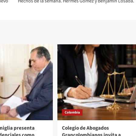
uevo
Hechos de la semana. Hermès Gómez y Benjamín Losada.
Colombia
iglia presenta
Colegio de Abogados
edenciales como
Grancolombianos invita a