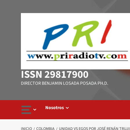
Saltar
al
contenido
ISSN 29817900
DIRECTOR BENJAMIN LOSADA POSADA PH.D.
Nosotros
INICIO
COLOMBIA
UNIDAD VS EGOS POR JOSÉ RENÁN TRUJI