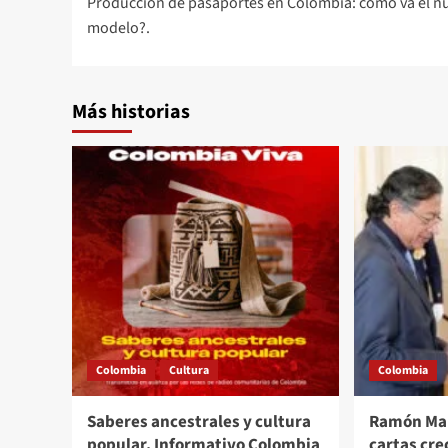
Producción de pasaportes en Colombia: cómo va el n
de
modelo?.
entradas
Más historias
Colombia
Cultura
Colombia
Saberes ancestrales y cultura
Ramón Man
popular. Informativo Colombia
cartas cr