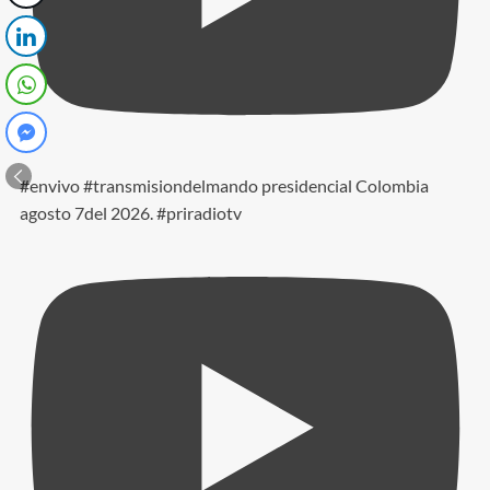
#envivo #transmisiondelmando presidencial Colombia
agosto 7del 2026. #priradiotv