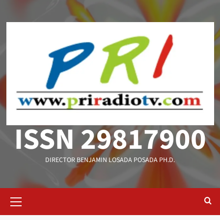
Saltar
al
contenido
ISSN 29817900
DIRECTOR BENJAMIN LOSADA POSADA PH.D.
Menú
primario