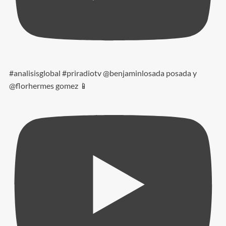
#analisisglobal #priradiotv @benjaminlosada posada y
@florhermes gomez 📱