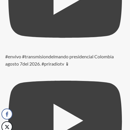
#envivo #transmisiondelmando presidencial Colombia
agosto 7del 2026. #priradiotv 📱