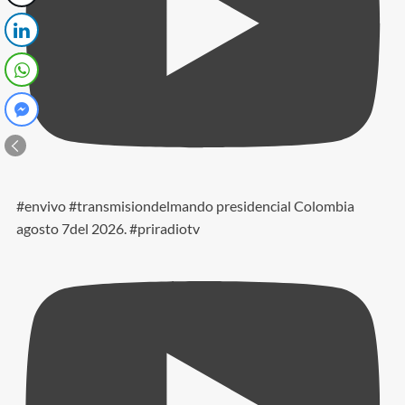
#envivo #transmisiondelmando presidencial Colombia
agosto 7del 2026. #priradiotv