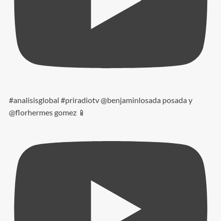
#analisisglobal #priradiotv @benjaminlosada posada y
@florhermes gomez 📱