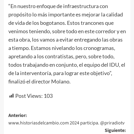
“En nuestro enfoque de infraestructura con
propósito lo más importante es mejorar la calidad
de vida de los bogotanos. Estos trancones que
venimos teniendo, sobre todo en este corredor y en
esta obra, los vamos a evitar entregando las obras
a tiempo. Estamos nivelando los cronogramas,
apretando a los contratistas, pero, sobre todo,
todos trabajando en conjunto, el equipo del IDU, el
de la interventoría, para lograr este objetivo”,
finalizó el director Molano.
Post Views:
103
Navegación
Anterior:
www.historiasdelcambio.com 2024 participa. @priradiotv
de
Siguiente: