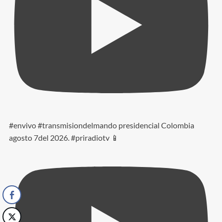
#envivo #transmisiondelmando presidencial Colombia
agosto 7del 2026. #priradiotv 📱