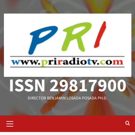
Saltar
al
contenido
ISSN 29817900
DIRECTOR BENJAMIN LOSADA POSADA PH.D.
Menú
primario