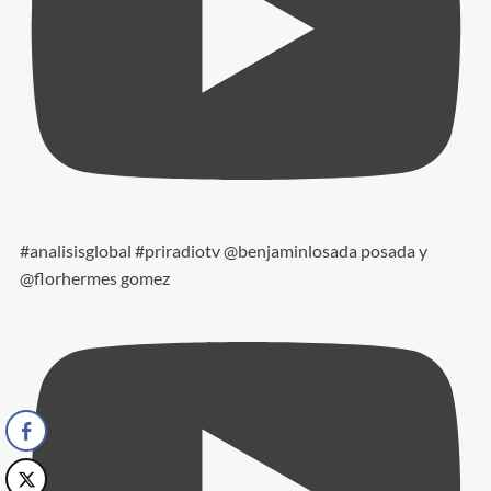
#analisisglobal #priradiotv @benjaminlosada posada y
@florhermes gomez