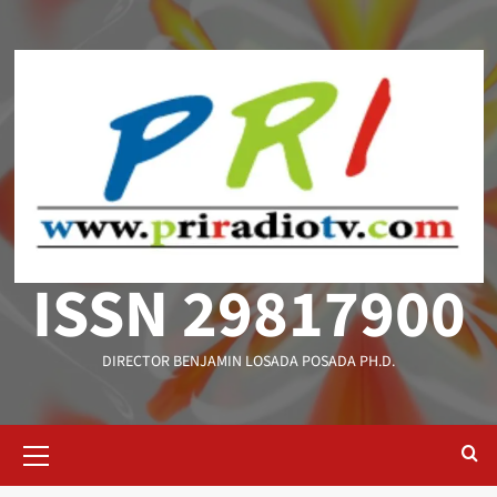
Saltar
al
contenido
ISSN 29817900
DIRECTOR BENJAMIN LOSADA POSADA PH.D.
Menú
primario