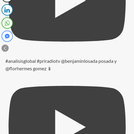
#analisisglobal #priradiotv @benjaminlosada posada y
@florhermes gomez 📱