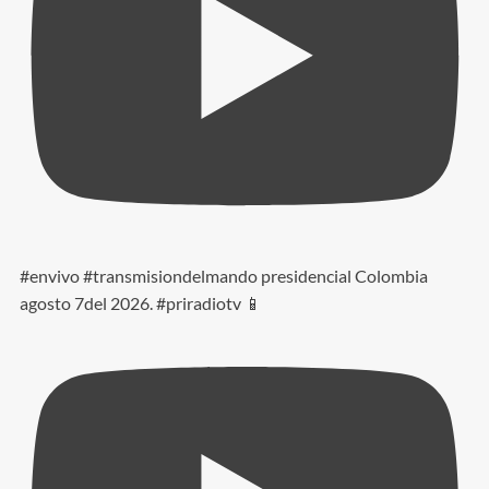
#envivo #transmisiondelmando presidencial Colombia
agosto 7del 2026. #priradiotv 📱