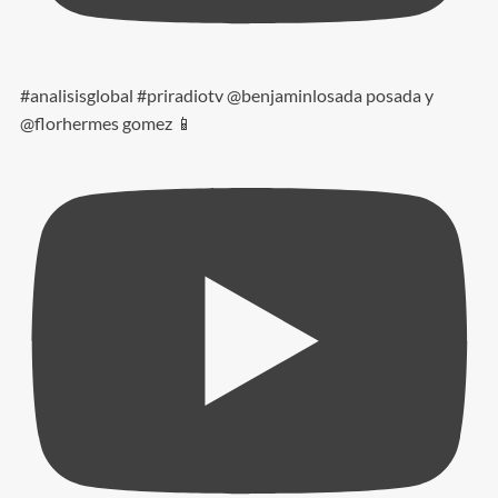
#analisisglobal #priradiotv @benjaminlosada posada y
@florhermes gomez 📱