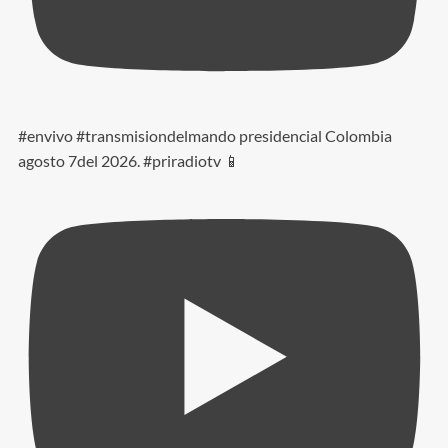
#envivo #transmisiondelmando presidencial Colombia
agosto 7del 2026. #priradiotv 📱