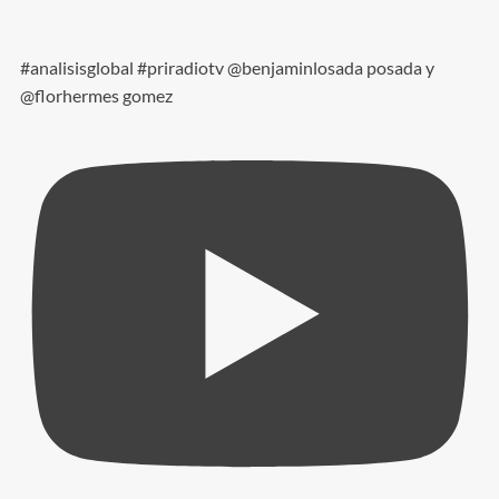
#analisisglobal #priradiotv @benjaminlosada posada y
@florhermes gomez