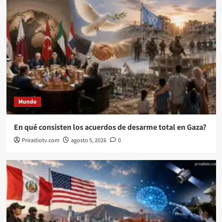
Mundo
En qué consisten los acuerdos de desarme total en Gaza?
Priradiotv.com
agosto 5, 2026
0