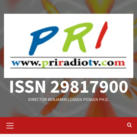
Saltar
al
contenido
ISSN 29817900
DIRECTOR BENJAMIN LOSADA POSADA PH.D.
Menú
primario