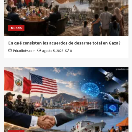
Mundo
En qué consisten los acuerdos de desarme total en Gaza?
Priradiotv.com
agosto 5, 2026
0