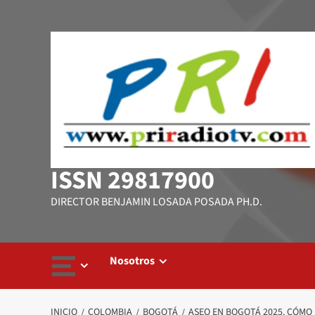
Saltar
al
contenido
ISSN 29817900
DIRECTOR BENJAMIN LOSADA POSADA PH.D.
Nosotros
INICIO
COLOMBIA
BOGOTÁ
ASEO EN BOGOTÁ 2025. CÓMO 