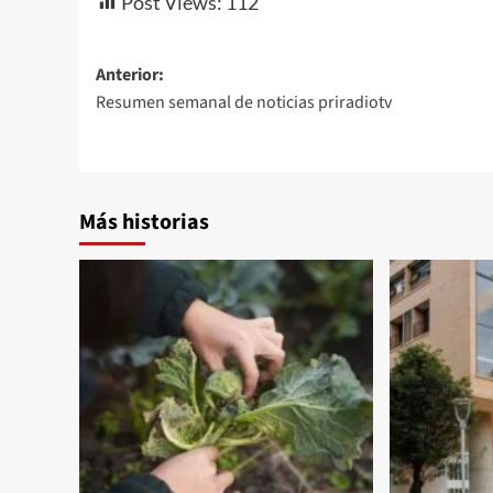
Post Views:
112
Navegación
Anterior:
Resumen semanal de noticias priradiotv
de
entradas
Más historias