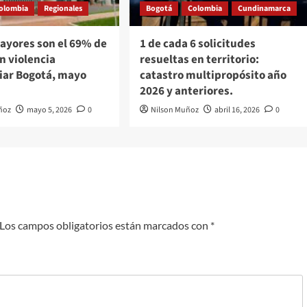
olombia
Regionales
Bogotá
Colombia
Cundinamarca
ayores son el 69% de
1 de cada 6 solicitudes
n violencia
resueltas en territorio:
liar Bogotá, mayo
catastro multipropósito año
2026 y anteriores.
ñoz
mayo 5, 2026
0
Nilson Muñoz
abril 16, 2026
0
Los campos obligatorios están marcados con
*