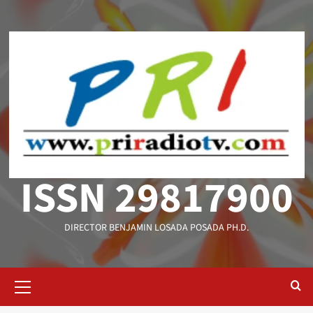
Saltar
al
contenido
ISSN 29817900
DIRECTOR BENJAMIN LOSADA POSADA PH.D.
Menú
primario