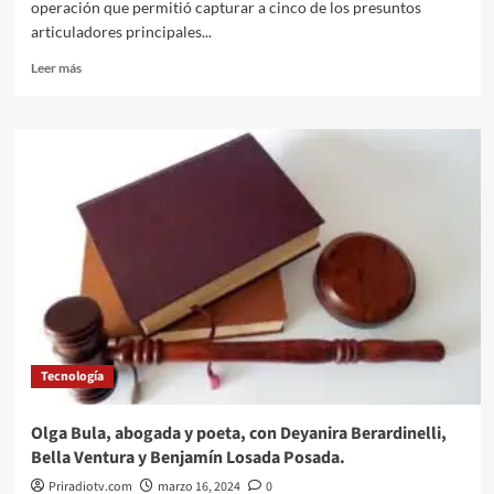
operación que permitió capturar a cinco de los presuntos
articuladores principales...
Leer
Leer más
más
sobre
Cómo
capturan
a
zar
del
contrabando
y
aliados
en
Colombia
Tecnología
Olga Bula, abogada y poeta, con Deyanira Berardinelli,
Bella Ventura y Benjamín Losada Posada.
Priradiotv.com
marzo 16, 2024
0