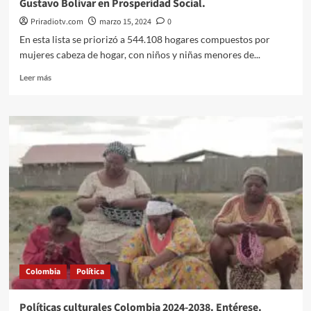
Gustavo Bolivar en Prosperidad Social.
Priradiotv.com
marzo 15, 2024
0
En esta lista se priorizó a 544.108 hogares compuestos por
mujeres cabeza de hogar, con niños y niñas menores de...
Leer
Leer más
más
sobre
Video:
Depuración
datos
de
hogares
en
pobreza
extrema:
Gustavo
Bolivar
en
Prosperidad
Colombia
Política
Social.
Políticas culturales Colombia 2024-2038. Entérese.