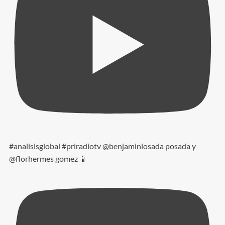
#analisisglobal #priradiotv @benjaminlosada posada y
@florhermes gomez 📱