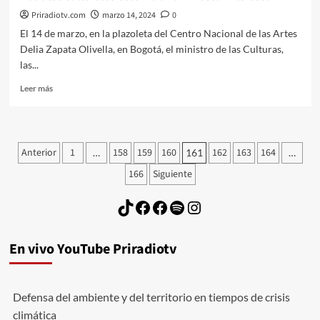
Priradiotv.com
marzo 14, 2024
0
El 14 de marzo, en la plazoleta del Centro Nacional de las Artes
Delia Zapata Olivella, en Bogotá, el ministro de las Culturas,
las...
Leer
Leer más
más
sobre
Políticas
culturales
Paginación
Anterior
1
158
159
160
162
163
164
…
161
…
Colombia
de
2024-
166
Siguiente
2038.
entradas
Entérese.
TikTok
Facebook
Facebook
Spotify
Instagram
En vivo YouTube Priradiotv
Defensa del ambiente y del territorio en tiempos de crisis
climática