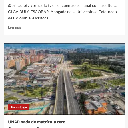
@priradiotv #priradio tv en encuentro semanal con la cultura.
OLGA BULA ESCOBAR, Abogada de la Universidad Externado
de Colombia, escritora...
Leer
Leer más
más
sobre
Olga
Bula,
abogada
y
poeta,
con
Deyanira
Berardinelli,
Bella
Ventura
y
Benjamín
Tecnología
Losada
Posada.
UNAD nada de matrícula cero.