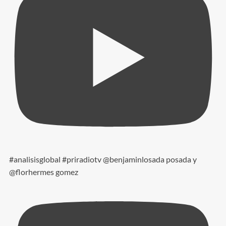
#analisisglobal #priradiotv @benjaminlosada posada y
@florhermes gomez