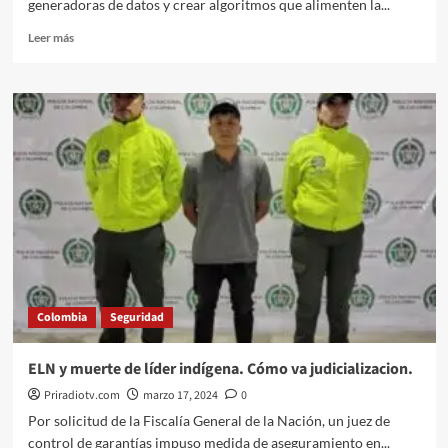
generadoras de datos y crear algoritmos que alimenten la...
Leer
Leer más
más
sobre
Para
que
Colombia
se
convierta
en
un
país
productor
de
datos
MinTIC
Colombia
Seguridad
prepara
proyecto
de
ELN y muerte de líder indígena. Cómo va judicializacion.
ley
Priradiotv.com
marzo 17, 2024
0
Por solicitud de la Fiscalía General de la Nación, un juez de
control de garantías impuso medida de aseguramiento en...