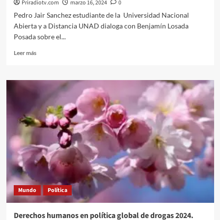
Priradiotv.com
marzo 16, 2024
0
Pedro Jair Sanchez estudiante de la Universidad Nacional
Abierta y a Distancia UNAD dialoga con Benjamín Losada
Posada sobre el...
Leer
Leer más
más
sobre
UNAD
nada
de
matrícula
cero.
Mundo
Política
Derechos humanos en política global de drogas 2024.