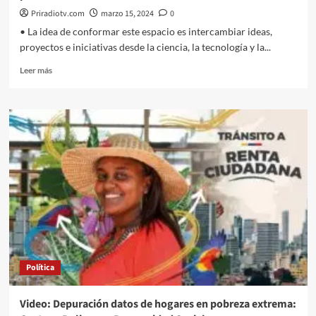
Priradiotv.com
marzo 15, 2024
0
• La idea de conformar este espacio es intercambiar ideas,
proyectos e iniciativas desde la ciencia, la tecnología y la...
Leer
Leer más
más
sobre
Universidades
y
CAR
conforman
primer
tanque
de
pensamiento
ambiental
Política
Video: Depuración datos de hogares en pobreza extrema: