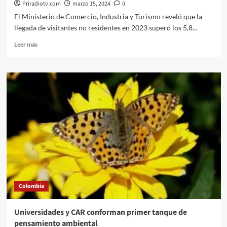
Priradiotv.com
marzo 15, 2024
0
El Ministerio de Comercio, Industria y Turismo reveló que la
llegada de visitantes no residentes en 2023 superó los 5,8...
Leer
Leer más
más
sobre
En
22,4%
crecieron
las
divisas
por
turismo
en
Colombia
en
el
2023
Colombia
superando
los
USD
Universidades y CAR conforman primer tanque de
9.000
pensamiento ambiental
millones