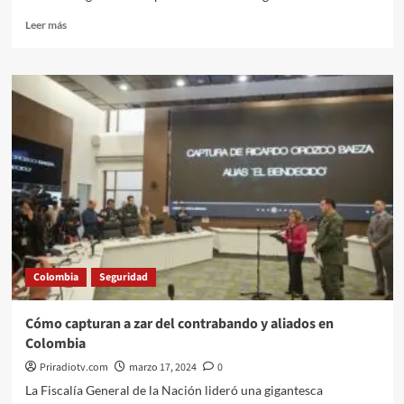
Leer
Leer más
más
sobre
ELN
y
muerte
de
líder
indígena.
Cómo
va
judicializacion.
Colombia
Seguridad
Cómo capturan a zar del contrabando y aliados en
Colombia
Priradiotv.com
marzo 17, 2024
0
La Fiscalía General de la Nación lideró una gigantesca