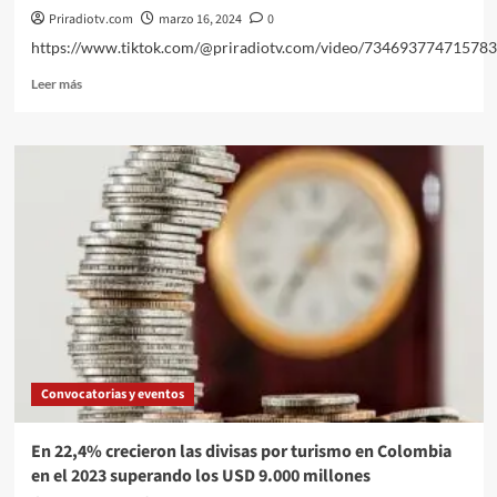
Priradiotv.com
marzo 16, 2024
0
https://www.tiktok.com/@priradiotv.com/video/73469377471578
Leer
Leer más
más
sobre
Derechos
humanos
en
política
global
de
drogas
2024.
Convocatorias y eventos
En 22,4% crecieron las divisas por turismo en Colombia
en el 2023 superando los USD 9.000 millones