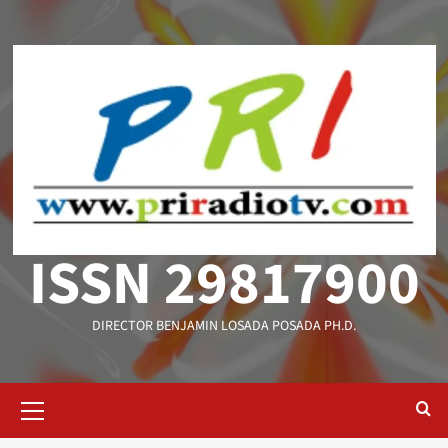
Saltar
al
contenido
ISSN 29817900
DIRECTOR BENJAMIN LOSADA POSADA PH.D.
Menú
primario