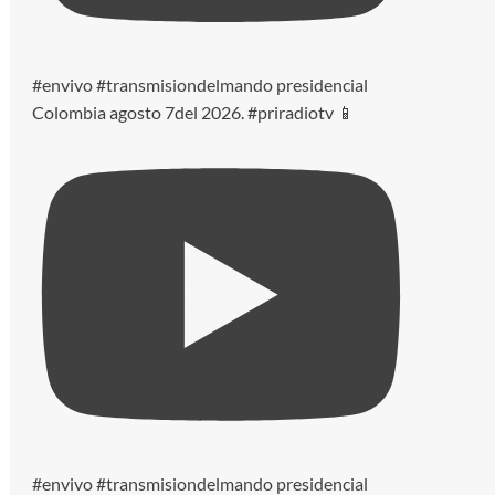
#envivo #transmisiondelmando presidencial
Colombia agosto 7del 2026. #priradiotv 📱
#envivo #transmisiondelmando presidencial