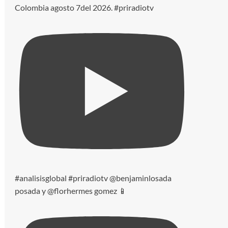
Colombia agosto 7del 2026. #priradiotv
#analisisglobal #priradiotv @benjaminlosada
posada y @florhermes gomez 📱