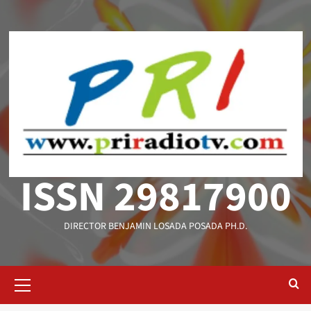
Saltar
al
contenido
ISSN 29817900
DIRECTOR BENJAMIN LOSADA POSADA PH.D.
Menú
primario