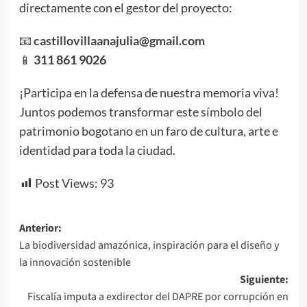
directamente con el gestor del proyecto:
📧
castillovillaanajulia@gmail.com
📱
311 861 9026
¡Participa en la defensa de nuestra memoria viva!
Juntos podemos transformar este símbolo del
patrimonio bogotano en un faro de cultura, arte e
identidad para toda la ciudad.
Post Views:
93
Navegación
Anterior:
La biodiversidad amazónica, inspiración para el diseño y
de
la innovación sostenible
entradas
Siguiente:
Fiscalía imputa a exdirector del DAPRE por corrupción en