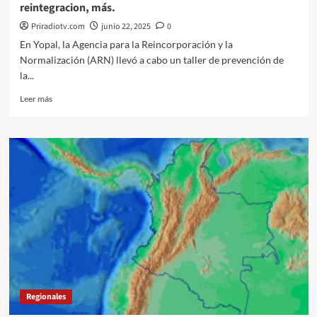
reintegracion, más.
Priradiotv.com
junio 22, 2025
0
En Yopal, la Agencia para la Reincorporación y la
Normalización (ARN) llevó a cabo un taller de prevención de
la...
Leer
Leer más
más
sobre
#MiremosDeCerca
junio
2025.
Reincorporación,
reintegracion,
más.
Regionales