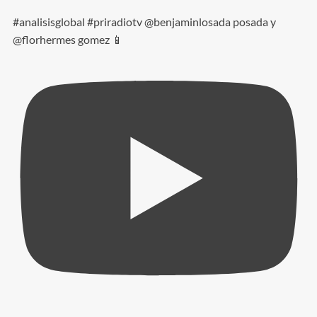
#analisisglobal #priradiotv @benjaminlosada posada y
@florhermes gomez 📱