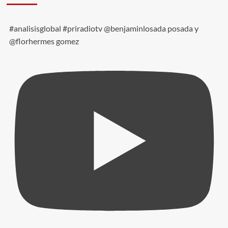
#analisisglobal #priradiotv @benjaminlosada posada y
@florhermes gomez