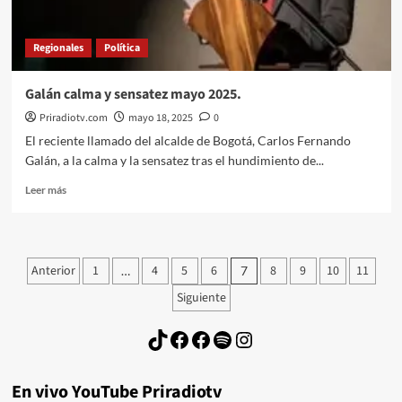
Regionales
Política
Galán calma y sensatez mayo 2025.
Priradiotv.com
mayo 18, 2025
0
El reciente llamado del alcalde de Bogotá, Carlos Fernando
Galán, a la calma y la sensatez tras el hundimiento de...
Leer
Leer más
más
sobre
Galán
calma
Paginación
Anterior
1
4
5
6
8
9
10
11
…
7
y
de
sensatez
Siguiente
mayo
entradas
2025.
TikTok
Facebook
Facebook
Spotify
Instagram
En vivo YouTube Priradiotv