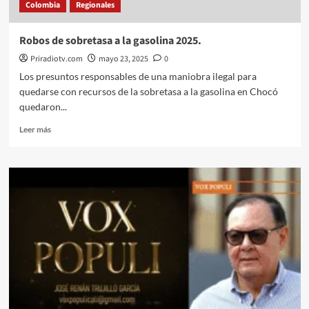
Colombia
Regionales
cobros
indebidos.
Robos de sobretasa a la gasolina 2025.
Priradiotv.com
mayo 23, 2025
0
Los presuntos responsables de una maniobra ilegal para
quedarse con recursos de la sobretasa a la gasolina en Chocó
quedaron...
Leer
Leer más
más
sobre
Robos
de
sobretasa
a
la
gasolina
2025.