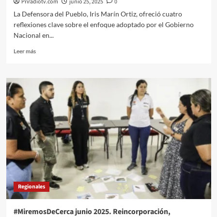
Priradiotv.com
junio 25, 2025
0
La Defensora del Pueblo, Iris Marín Ortiz, ofreció cuatro
reflexiones clave sobre el enfoque adoptado por el Gobierno
Nacional en...
Leer
Leer más
más
sobre
Paz
urbana
junio
2025:
ruta
que
prioriza
Iris
Marin,
Defensora
del
Pueblo.
Regionales
#MiremosDeCerca junio 2025. Reincorporación,