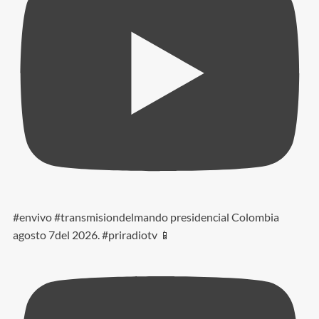
#envivo #transmisiondelmando presidencial Colombia
agosto 7del 2026. #priradiotv 📱