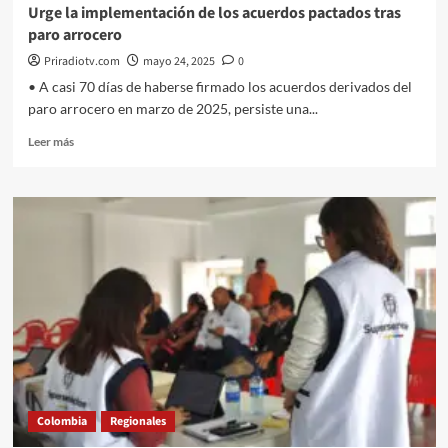
Urge la implementación de los acuerdos pactados tras
paro arrocero
Priradiotv.com
mayo 24, 2025
0
•⁠ ⁠A casi 70 días de haberse firmado los acuerdos derivados del
paro arrocero en marzo de 2025, persiste una...
Leer
Leer más
más
sobre
Urge
la
implementación
de
los
acuerdos
pactados
tras
paro
arrocero
Colombia
Regionales