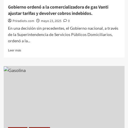
Gobierno ordenó a la comercializadora de gas Vanti
ajustar tarifas y devolver cobros indebidos.
Priradiotv.com
mayo 23, 2025
0
En una decisión sin precedentes, el Gobierno nacional, a través
de la Superintendencia de Servicios Públicos Domiciliarios,
ordenó a la...
Leer
Leer más
más
sobre
Gobierno
ordenó
a
la
comercializadora
de
gas
Vanti
ajustar
tarifas
y
devolver