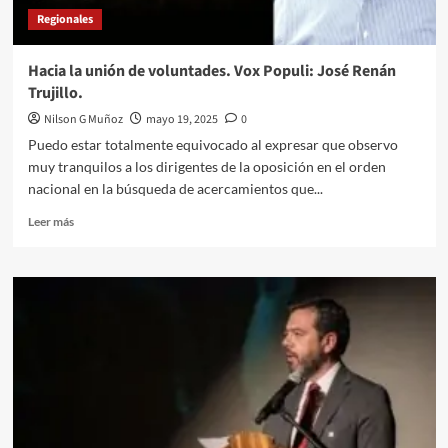
Regionales
Hacia la unión de voluntades. Vox Populi: José Renán
Trujillo.
Nilson G Muñoz
mayo 19, 2025
0
Puedo estar totalmente equivocado al expresar que observo
muy tranquilos a los dirigentes de la oposición en el orden
nacional en la búsqueda de acercamientos que...
Leer
Leer más
más
sobre
Hacia
la
unión
de
voluntades.
Vox
Populi:
José
Renán
Trujillo.