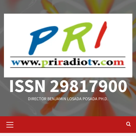
Saltar
al
contenido
ISSN 29817900
DIRECTOR BENJAMIN LOSADA POSADA PH.D.
Menú
primario