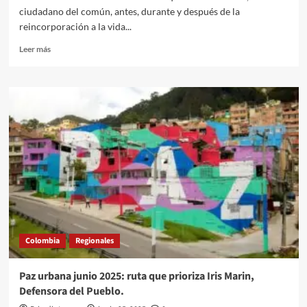
ciudadano del común, antes, durante y después de la
reincorporación a la vida...
Leer
Leer más
más
sobre
El
ciudadano
del
común.
Vox
Populi:
José
Renán
Trujillo.
Colombia
Regionales
Paz urbana junio 2025: ruta que prioriza Iris Marin,
Defensora del Pueblo.