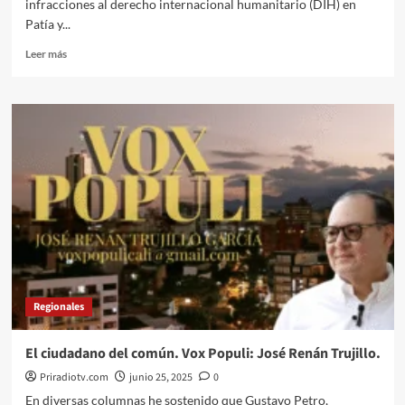
infracciones al derecho internacional humanitario (DIH) en
Patía y...
Leer
Leer más
más
sobre
Alertas
tempranas
Patia
y
Tambo
en
Cauca.
Defensoria
del
Pueblo
junio
2025.
Regionales
El ciudadano del común. Vox Populi: José Renán Trujillo.
Priradiotv.com
junio 25, 2025
0
En diversas columnas he sostenido que Gustavo Petro,