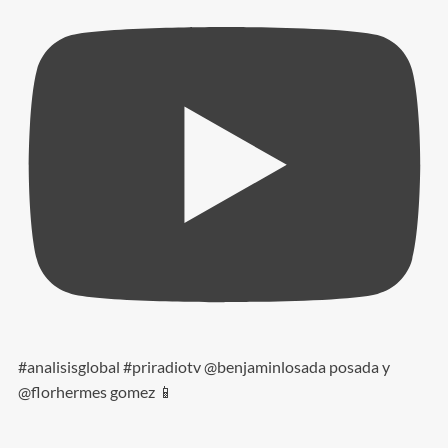
#analisisglobal #priradiotv @benjaminlosada posada y
@florhermes gomez 📱