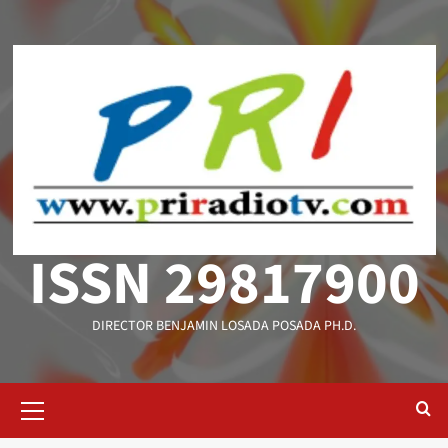
Saltar
al
contenido
ISSN 29817900
DIRECTOR BENJAMIN LOSADA POSADA PH.D.
Menú
primario