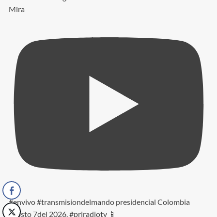
Mira
#envivo #transmisiondelmando presidencial Colombia
agosto 7del 2026. #priradiotv 📱