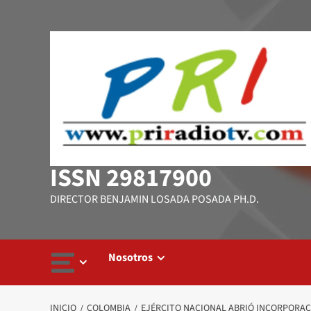
Saltar
al
contenido
ISSN 29817900
DIRECTOR BENJAMIN LOSADA POSADA PH.D.
Nosotros
INICIO
COLOMBIA
EJÉRCITO NACIONAL ABRIÓ INCORPORACI