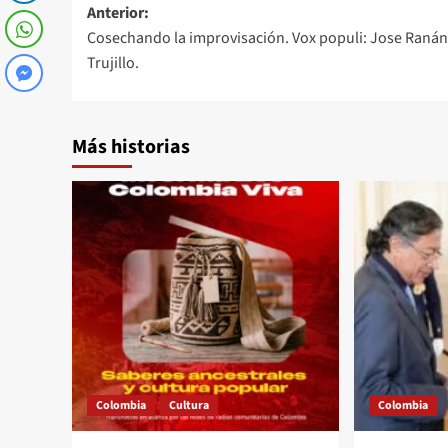
Navegación
Anterior:
Cosechando la improvisación. Vox populi: Jose Ranán
de
Trujillo.
entradas
Más historias
Colombia
Cultura
Colombia