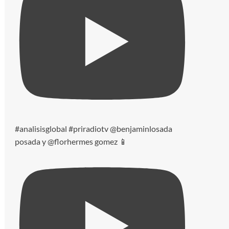
#analisisglobal #priradiotv @benjaminlosada
posada y @florhermes gomez 📱