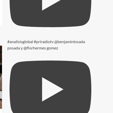
#analisisglobal #priradiotv @benjaminlosada
posada y @florhermes gomez