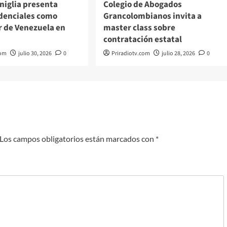
iglia presenta
Colegio de Abogados
edenciales como
Grancolombianos invita a
 de Venezuela en
master class sobre
contratación estatal
com
julio 30, 2026
0
Priradiotv.com
julio 28, 2026
0
Los campos obligatorios están marcados con
*