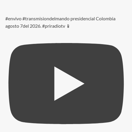
#envivo #transmisiondelmando presidencial Colombia
agosto 7del 2026. #priradiotv 📱