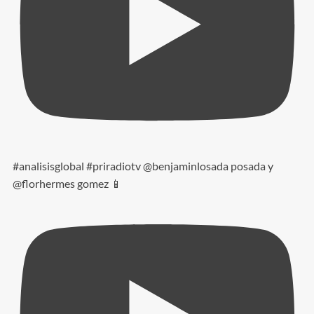
#analisisglobal #priradiotv @benjaminlosada posada y
@florhermes gomez 📱