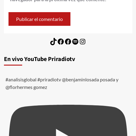
TikTok
Facebook
Facebook
Spotify
Instagram
En vivo YouTube Priradiotv
#analisisglobal #priradiotv @benjaminlosada posada y
@florhermes gomez