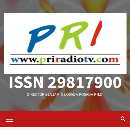
Saltar
al
contenido
ISSN 29817900
DIRECTOR BENJAMIN LOSADA POSADA PH.D.
Menú
primario