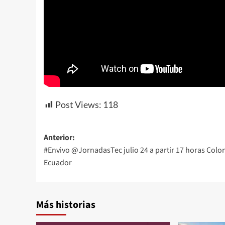
Post Views:
118
Navegación
Anterior:
#Envivo @JornadasTec julio 24 a partir 17 horas Colo
de
Ecuador
entradas
Más historias