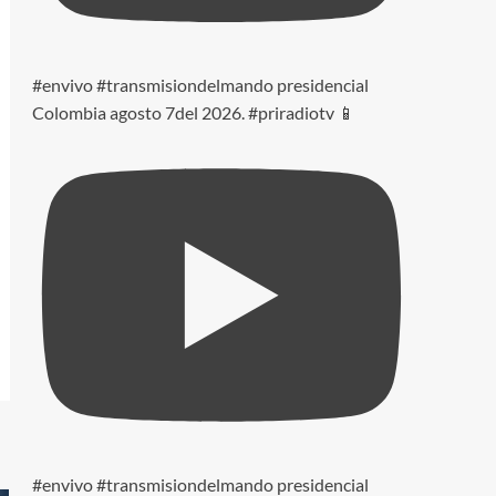
#envivo #transmisiondelmando presidencial
Colombia agosto 7del 2026. #priradiotv 📱
#envivo #transmisiondelmando presidencial