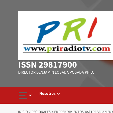
Saltar
al
contenido
ISSN 29817900
DIRECTOR BENJAMIN LOSADA POSADA PH.D.
Nosotros
INICIO
REGIONALES
EMPRENDIMIENTOS: ASÍ TRABAJAN EN 