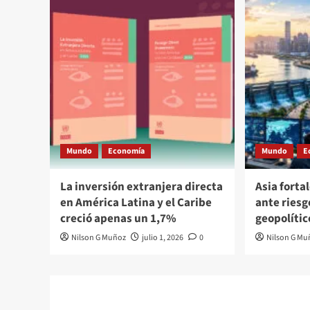
Mundo
Economía
Mundo
E
La inversión extranjera directa
Asia forta
en América Latina y el Caribe
ante riesg
creció apenas un 1,7%
geopolític
Nilson G Muñoz
julio 1, 2026
0
Nilson G Mu