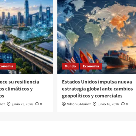
conomía
Mundo
Economía
lece su resiliencia
Estados Unidos impulsa nueva
os climáticos y
estrategia global ante cambios
os
geopolíticos y comerciales
ñoz
junio 23, 2026
0
Nilson G Muñoz
junio 16, 2026
0