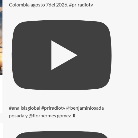
Colombia agosto 7del 2026. #priradiotv
#analisisglobal #priradiotv @benjaminlosada
posada y @florhermes gomez 📱