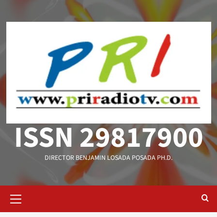
Saltar
al
contenido
ISSN 29817900
DIRECTOR BENJAMIN LOSADA POSADA PH.D.
Menú
primario