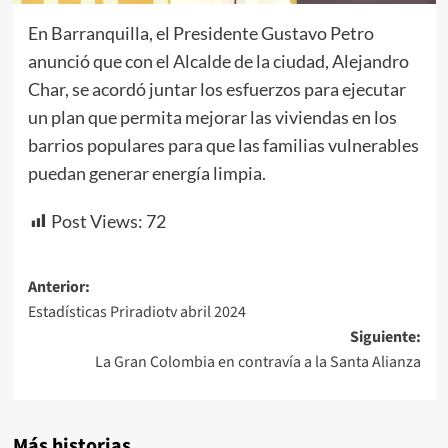
En Barranquilla, el Presidente Gustavo Petro
anunció que con el Alcalde de la ciudad, Alejandro
Char, se acordó juntar los esfuerzos para ejecutar
un plan que permita mejorar las viviendas en los
barrios populares para que las familias vulnerables
puedan generar energía limpia.
Post Views:
72
Navegación
Anterior:
Estadísticas Priradiotv abril 2024
de
Siguiente:
entradas
La Gran Colombia en contravía a la Santa Alianza
Más historias