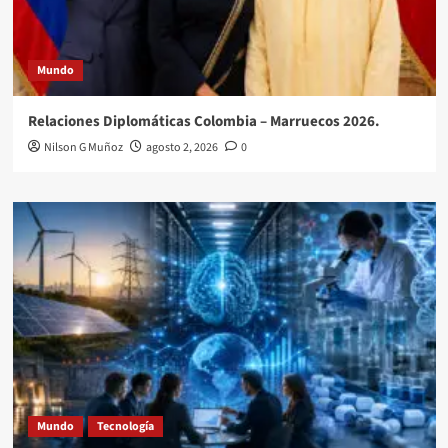
Mundo
Relaciones Diplomáticas Colombia – Marruecos 2026.
Nilson G Muñoz
agosto 2, 2026
0
Mundo
Tecnología