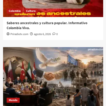
Colombia
Cultura
Saberes ancestrales y cultura popular. Informativo
Colombia Viva.
Priradiotv.com
agosto 6, 2026
0
Mundo