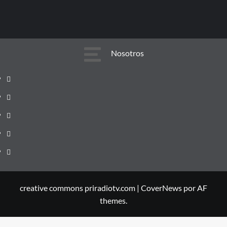
Nosotros
Nosotros
Equipo
Editorial
Política
y
de
Tarifas
Cabecera
Correcciones
y
Únete
de
de
servicios
a
PRIRADIOTV.COM
PRIRADIOTV.COM
Priradiotv
creative commons priradiotv.com
|
CoverNews
por AF
themes.