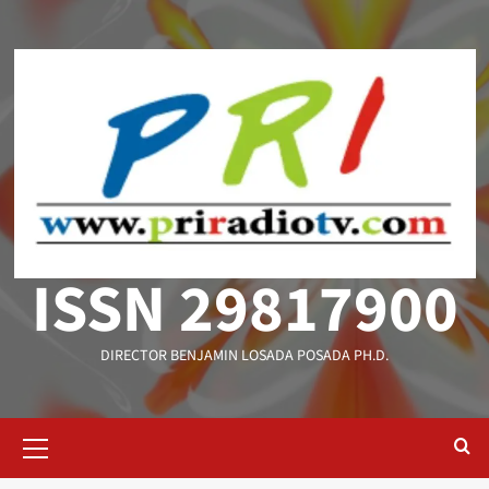
Saltar
al
contenido
ISSN 29817900
DIRECTOR BENJAMIN LOSADA POSADA PH.D.
Menú
primario