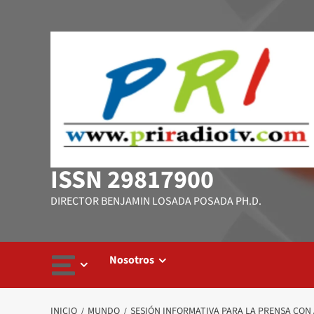
Saltar
al
contenido
ISSN 29817900
DIRECTOR BENJAMIN LOSADA POSADA PH.D.
Nosotros
INICIO
MUNDO
SESIÓN INFORMATIVA PARA LA PRENSA CON 