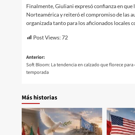
Finalmente, Giuliani expresó confianza en que l
Norteamérica y reiteró el compromiso de las au
organizada tanto para los aficionados locales c
Post Views:
72
Navegación
Anterior:
Soft Bloom: La tendencia en calzado que florece para 
de
temporada
entradas
Más historias