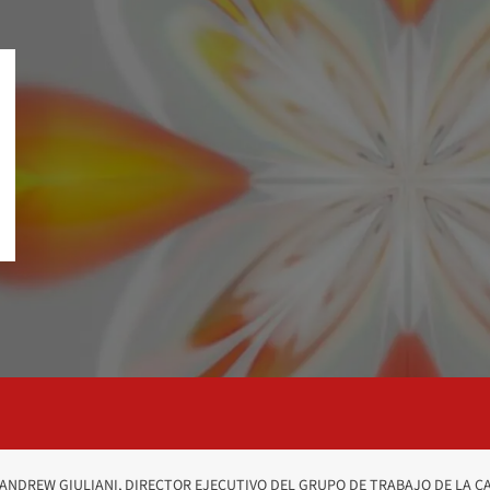
ANDREW GIULIANI, DIRECTOR EJECUTIVO DEL GRUPO DE TRABAJO DE LA CA