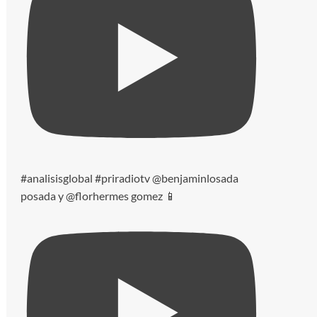
#analisisglobal #priradiotv @benjaminlosada
posada y @florhermes gomez 📱