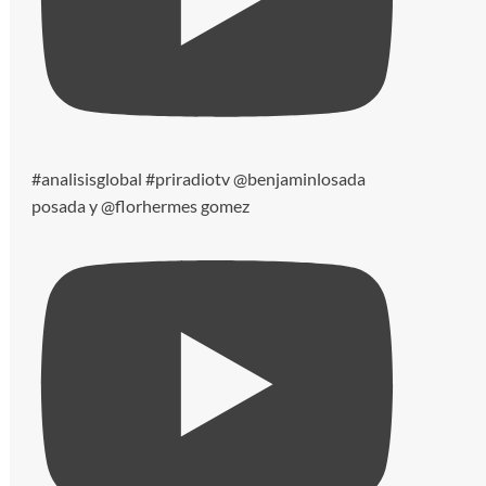
#analisisglobal #priradiotv @benjaminlosada
posada y @florhermes gomez