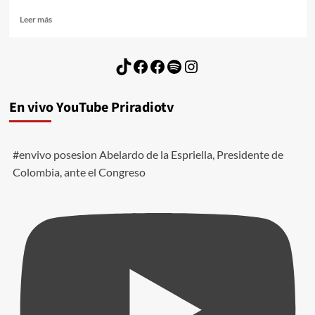
Leer
Leer más
más
sobre
Lula
TikTok
Facebook
Facebook
Spotify
Instagram
y
Petro
en
En vivo YouTube Priradiotv
Colombia
2024.
#envivo posesion Abelardo de la Espriella, Presidente de
Colombia, ante el Congreso