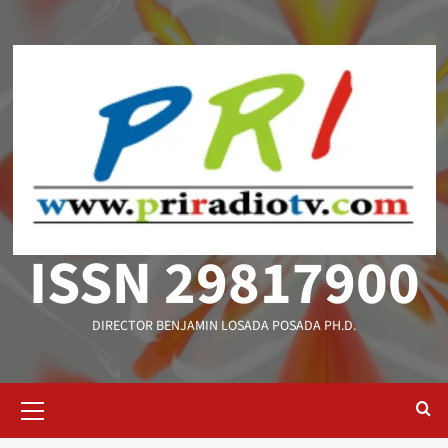
Saltar
al
contenido
ISSN 29817900
DIRECTOR BENJAMIN LOSADA POSADA PH.D.
Menú
primario