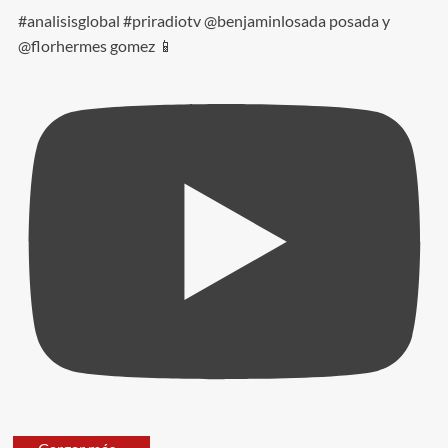
#analisisglobal #priradiotv @benjaminlosada posada y
@florhermes gomez 📱