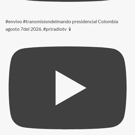
#envivo #transmisiondelmando presidencial Colombia
agosto 7del 2026. #priradiotv 📱