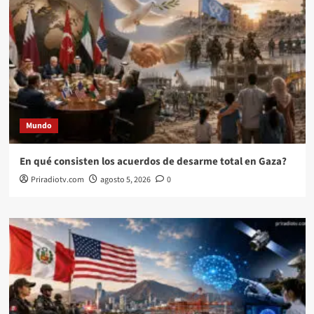
Mundo
En qué consisten los acuerdos de desarme total en Gaza?
Priradiotv.com
agosto 5, 2026
0