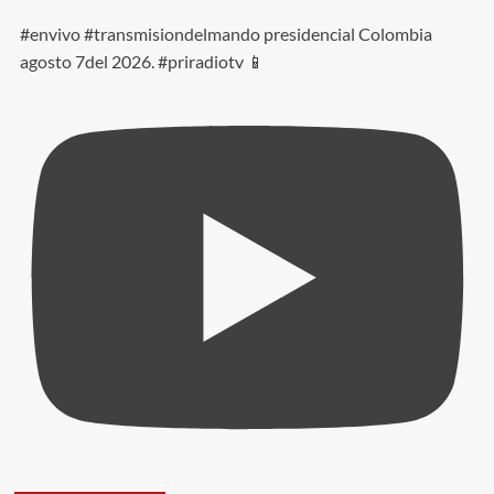
#envivo #transmisiondelmando presidencial Colombia
agosto 7del 2026. #priradiotv 📱