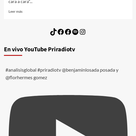
cara a cara"...
Leer
Leer más
más
sobre
Los
TikTok
Facebook
Facebook
Spotify
Instagram
Niños
de
los
En vivo YouTube Priradiotv
Tugurios
#analisisglobal #priradiotv @benjaminlosada posada y
@florhermes gomez