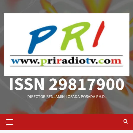
Saltar
al
contenido
ISSN 29817900
DIRECTOR BENJAMIN LOSADA POSADA PH.D.
Menú
primario