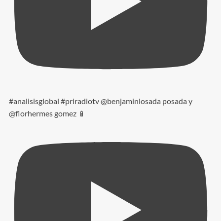
#analisisglobal #priradiotv @benjaminlosada posada y
@florhermes gomez 📱