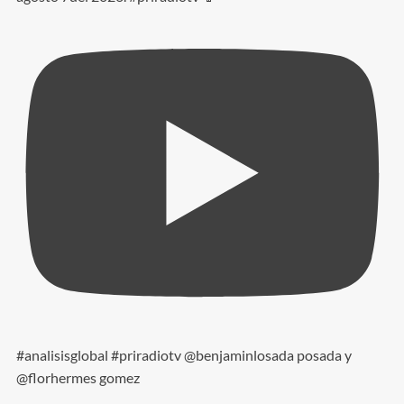
#analisisglobal #priradiotv @benjaminlosada posada y
@florhermes gomez