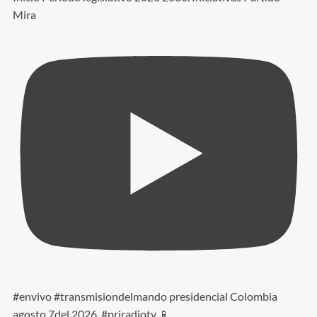
Mira
#envivo #transmisiondelmando presidencial Colombia
agosto 7del 2026. #priradiotv 📱