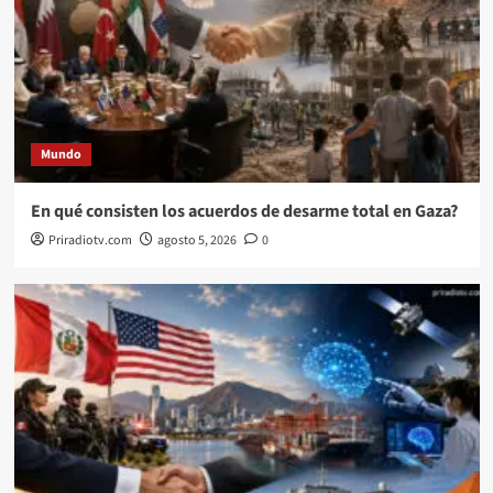
Mundo
En qué consisten los acuerdos de desarme total en Gaza?
Priradiotv.com
agosto 5, 2026
0