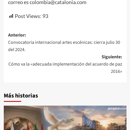
correo es colombia@catalonia.com
Post Views:
93
Navegación
Anterior:
Convocatoria internacional artes escénicas: cierra julio 30
de
del 2024.
entradas
Siguiente:
Cómo va la «adecuada implementación del acuerdo de paz
2016»
Más historias