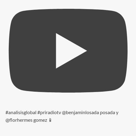
#analisisglobal #priradiotv @benjaminlosada posada y
@florhermes gomez 📱