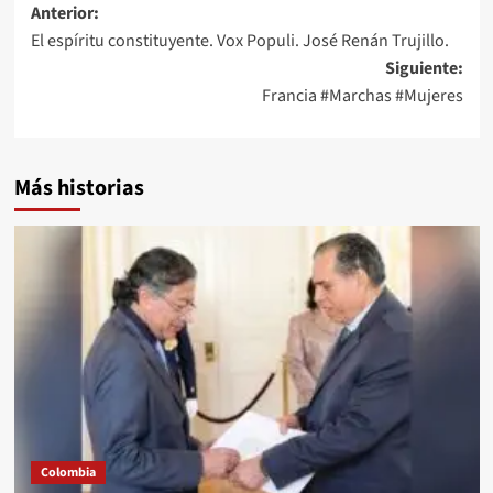
Navegación
Anterior:
El espíritu constituyente. Vox Populi. José Renán Trujillo.
de
Siguiente:
entradas
Francia #Marchas #Mujeres
Más historias
Colombia