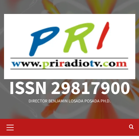
Saltar
al
contenido
ISSN 29817900
DIRECTOR BENJAMIN LOSADA POSADA PH.D.
Menú
primario