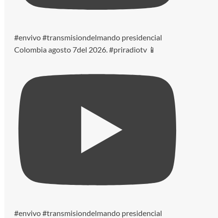
#envivo #transmisiondelmando presidencial
Colombia agosto 7del 2026. #priradiotv 📱
#envivo #transmisiondelmando presidencial