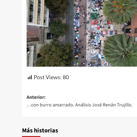
Post Views:
80
Navegación
Anterior:
…con burro amarrado. Análisis José Renán Trujillo.
de
entradas
Más historias