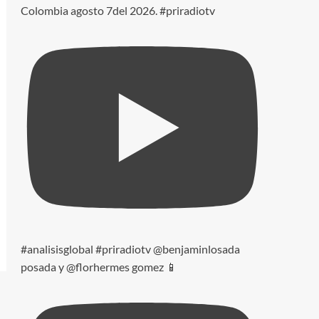
Colombia agosto 7del 2026. #priradiotv
#analisisglobal #priradiotv @benjaminlosada
posada y @florhermes gomez 📱