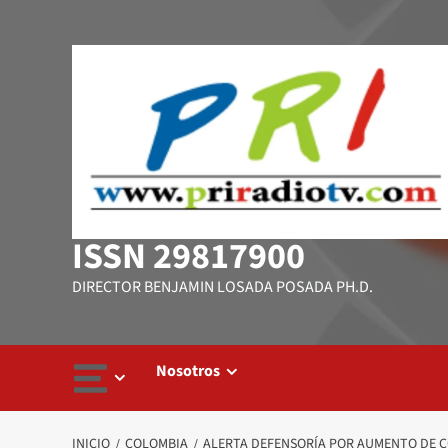
Saltar
al
contenido
ISSN 29817900
DIRECTOR BENJAMIN LOSADA POSADA PH.D.
Nosotros
INICIO
COLOMBIA
ALERTA DEFENSORÍA POR AUMENTO DE C