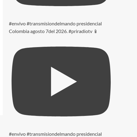
#envivo #transmisiondelmando presidencial
Colombia agosto 7del 2026. #priradiotv 📱
#envivo #transmisiondelmando presidencial