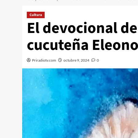
Cultura
El devocional de
cucuteña Eleono
Priradiotv.com
octubre 9, 2024
0