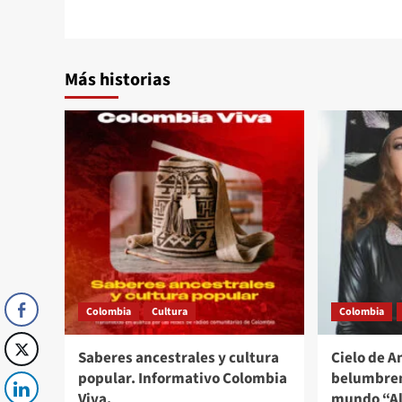
entradas
Más historias
Colombia
Cultura
Colombia
Saberes ancestrales y cultura
Cielo de A
popular. Informativo Colombia
belumbren
Viva.
mundo “Al