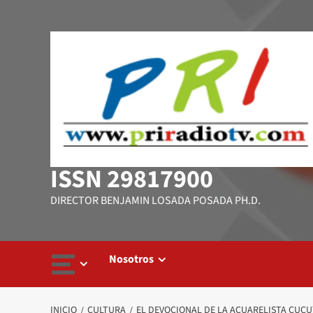
Saltar
al
contenido
ISSN 29817900
DIRECTOR BENJAMIN LOSADA POSADA PH.D.
Nosotros
INICIO
CULTURA
EL DEVOCIONAL DE LA ACUARELISTA CUC