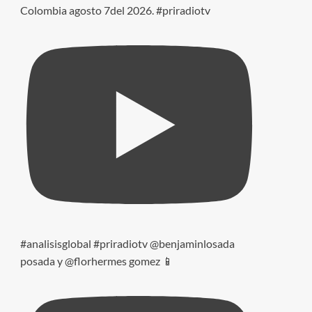
Colombia agosto 7del 2026. #priradiotv
#analisisglobal #priradiotv @benjaminlosada
posada y @florhermes gomez 📱