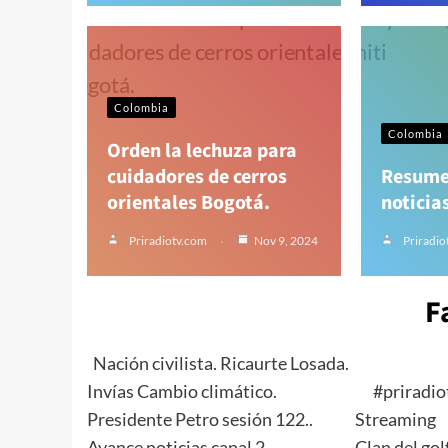
Colombia
Colombia
Orden la lechuza para
cuidadores de cerros
Resume
orientales Bogotá.
noticia
Priradiotv.com
Nov 9, 2024
Priradio
F
Nación civilista. Ricaurte Losada.
Invías Cambio climático.
#priradi
Presidente Petro sesión 122..
Streaming
Avance noticias canal 2
Clan del gol