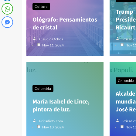
Cultura
Trump
Ológrafo: Pensamientos
Preside
de cristal
Ricaurt
Claudio Ochoa
Priradio
Nov 11, 2024
Nov 1
Colombia
Colombia
Alcalde
María Isabel de Lince,
mundial
pintora de luz.
José Re
Priradiotv.com
Priradio
Nov 10, 2024
Nov 1