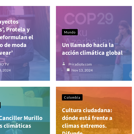
ayectos
’, Protela y
Mundo
eformulan el
to de moda
Un llamado hacia la
wear’
acción climática global
IO TV
Priradiotv.com
3, 2024
Nov 13, 2024
Colombia
Cultura ciudadana:
anciller Murillo
dónde está frente a
s climáticas
climas extremos.
Difunde.