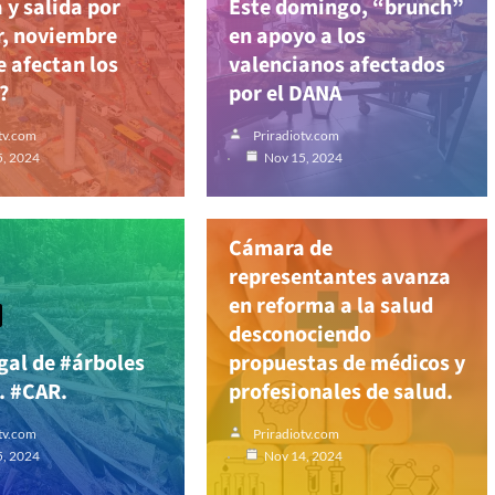
 y salida por
Este domingo, “brunch”
r, noviembre
en apoyo a los
e afectan los
valencianos afectados
?
por el DANA
tv.com
Priradiotv.com
5, 2024
Nov 15, 2024
Colombia
Cámara de
representantes avanza
en reforma a la salud
desconociendo
egal de #árboles
propuestas de médicos y
. #CAR.
profesionales de salud.
tv.com
Priradiotv.com
5, 2024
Nov 14, 2024