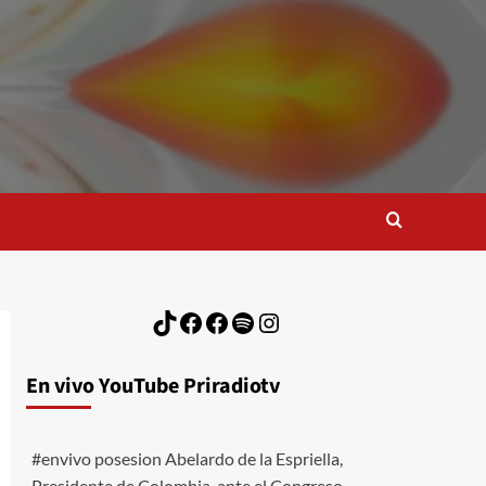
TikTok
Facebook
Facebook
Spotify
Instagram
En vivo YouTube Priradiotv
#envivo posesion Abelardo de la Espriella,
Presidente de Colombia, ante el Congreso