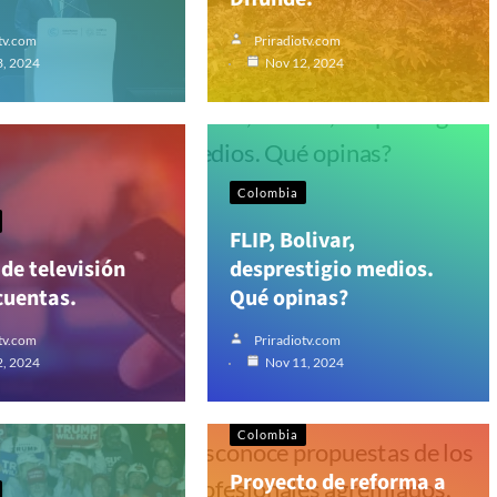
tv.com
Priradiotv.com
3, 2024
Nov 12, 2024
Colombia
FLIP, Bolivar,
 de televisión
desprestigio medios.
cuentas.
Qué opinas?
tv.com
Priradiotv.com
2, 2024
Nov 11, 2024
Colombia
Proyecto de reforma a