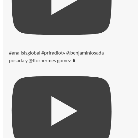
#analisisglobal #priradiotv @benjaminlosada
posada y @florhermes gomez 📱