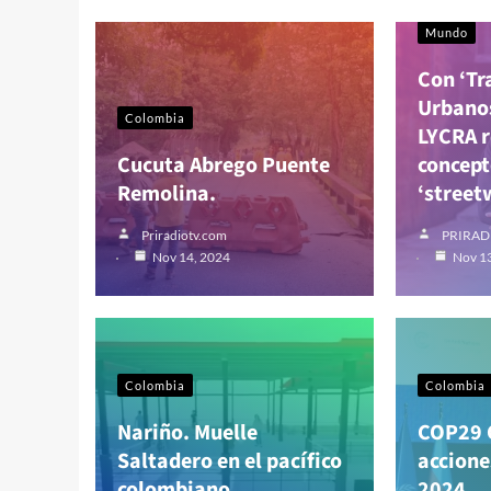
Mundo
Con ‘Tr
Urbanos
Colombia
LYCRA r
Cucuta Abrego Puente
concep
Remolina.
‘street
Priradiotv.com
PRIRAD
Nov 14, 2024
Nov 1
Colombia
Colombia
Nariño. Muelle
COP29 C
Saltadero en el pacífico
accione
colombiano.
2024.