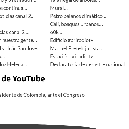
te continua…
Mural…
ticias canal 2..
Petro balance climático…
Cali, bosques urbanos…
cias canal 2….
60k…
 nuestra gente…
Edificio #priradiotv
l volcán San Jose…
Manuel Pretelt jurista…
o…
Estación priradiotv
 luz Helena…
Declaratoria de desastre nacional
 de YouTube
esidente de Colombia, ante el Congreso