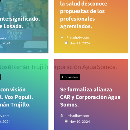
la salud desconoce
propuestas de los
nte:significado.
profesionales
e Losada.
agremiados.
tv.com
Priradiotv.com
1, 2024
Nov 11, 2024
Colombia
 con visión
Se formaliza alianza
. Vox Populi.
CAR y Corporación Agua
nán Trujillo.
Somos.
tv.com
Priradiotv.com
0, 2024
Nov 10, 2024