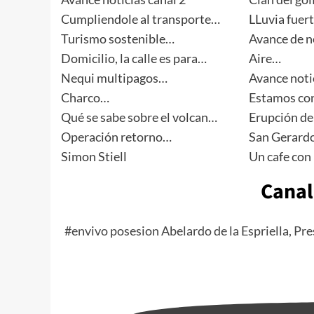
Cumpliendole al transporte…
LLuvia fuer
Turismo sostenible…
Avance de no
Domicilio, la calle es para…
Aire…
Nequi multipagos…
Avance noti
Charco…
Estamos con
Qué se sabe sobre el volcan…
Erupción de
Operación retorno…
San Gerard
Simon Stiell
Un cafe con
Canal
#envivo posesion Abelardo de la Espriella, Pr