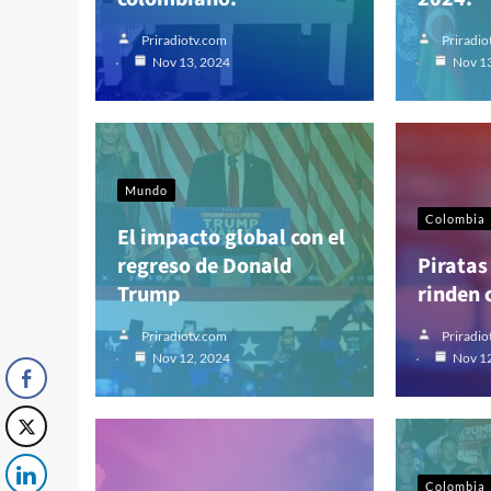
Priradiotv.com
Priradio
Nov 13, 2024
Nov 1
Mundo
Colombia
El impacto global con el
regreso de Donald
Piratas
Trump
rinden 
Priradiotv.com
Priradio
Nov 12, 2024
Nov 1
Colombia