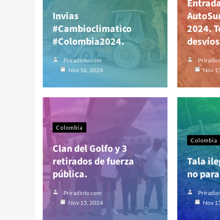
Entrada
Invias
AutoSu
#Cambioclimatico
2024. T
#Colombia2024.
desvíos
Priradiotv.com
Priradio
Nov 16, 2024
Nov 1
Colombia
Colombia
Clan del Golfo y 3
retirados de fuerza
Tala il
pública.
no para
Priradiotv.com
Priradio
Nov 15, 2024
Nov 1