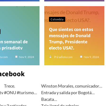
Colombia
Que sientes con estos
mensajes de Donald
n semanal de
Trump, Presidente
s priradiotv
electo USA?.
tv.com
Nov 9, 2024
Priradiotv.com
Nov 9, 2024
acebook
Trece.
Winston Morales, comunicador…
otv #ONU #turismo…
Entrada y salida por Bogotá…
Bacata…
fo y 3 retirados…
Tala ilegal de arboles…