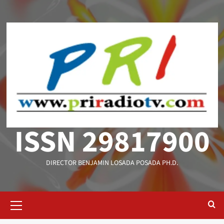
Saltar
al
contenido
ISSN 29817900
DIRECTOR BENJAMIN LOSADA POSADA PH.D.
Menú
primario