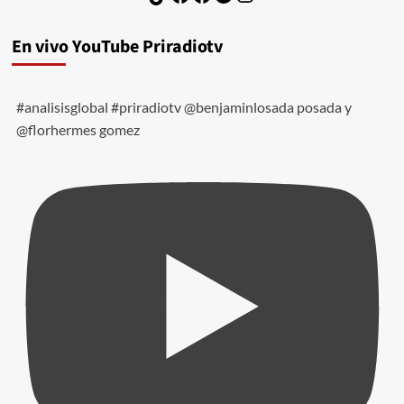
En vivo YouTube Priradiotv
#analisisglobal #priradiotv @benjaminlosada posada y
@florhermes gomez