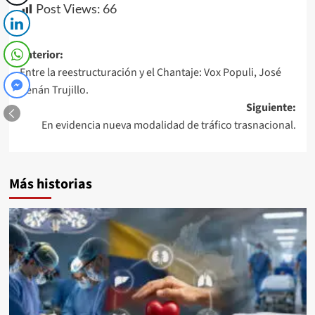
Post Views:
66
Navegación
Anterior:
Entre la reestructuración y el Chantaje: Vox Populi, José
de
Renán Trujillo.
entradas
Siguiente:
En evidencia nueva modalidad de tráfico trasnacional.
Más historias