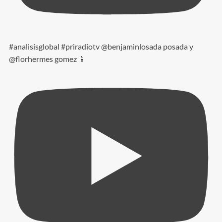
#analisisglobal #priradiotv @benjaminlosada posada y
@florhermes gomez 📱