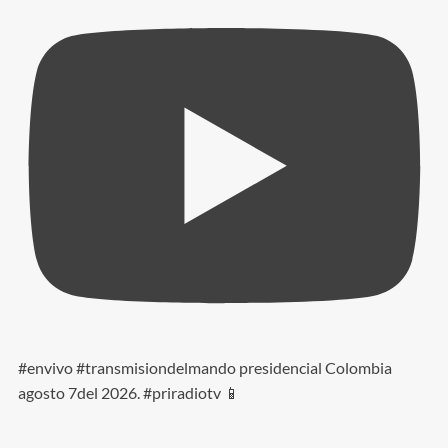
#envivo #transmisiondelmando presidencial Colombia
agosto 7del 2026. #priradiotv 📱